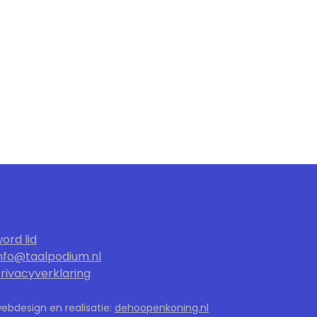
ord lid
nfo@taalpodium.nl
rivacyverklaring
ebdesign en realisatie:
dehoopenkoning.nl