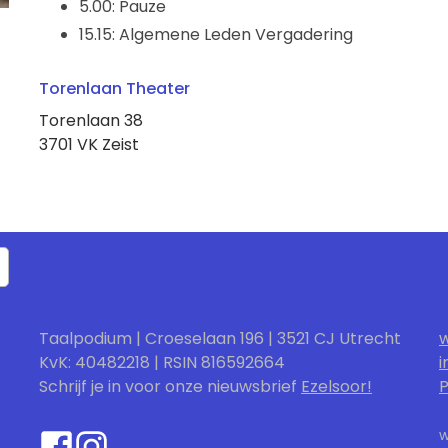
5.00: Pauze
15.15: Algemene Leden Vergadering
Torenlaan Theater
Torenlaan 38
3701 VK Zeist
Taalpodium | Croeselaan 196 | 3521 CJ Utrecht
w
KvK: 40482218 | RSIN 816592664
i
Schrijf je in voor onze nieuwsbrief
Ezelsoor!
P
w