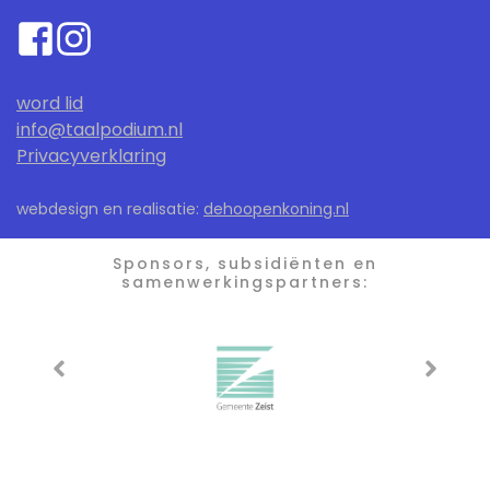
word lid
info@taalpodium.nl
Privacyverklaring
webdesign en realisatie:
dehoopenkoning.nl
Sponsors, subsidiënten en
samenwerkingspartners: