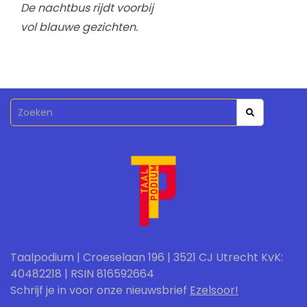
De nachtbus rijdt voorbij
vol blauwe gezichten.
Taalpodium | Croeselaan 196 | 3521 CJ Utrecht KvK:
40482218 | RSIN 816592664
Schrijf je in voor onze nieuwsbrief
Ezelsoor!