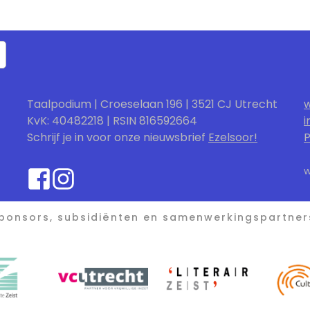
Taalpodium | Croeselaan 196 | 3521 CJ Utrecht
w
KvK: 40482218 | RSIN 816592664
i
Schrijf je in voor onze nieuwsbrief
Ezelsoor!
P
w
ponsors, subsidiënten en samenwerkingspartner