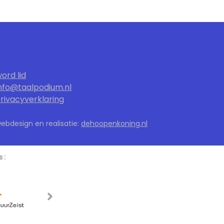
ord lid
nfo@taalpodium.nl
rivacyverklaring
ebdesign en realisatie:
dehoopenkoning.nl
s: