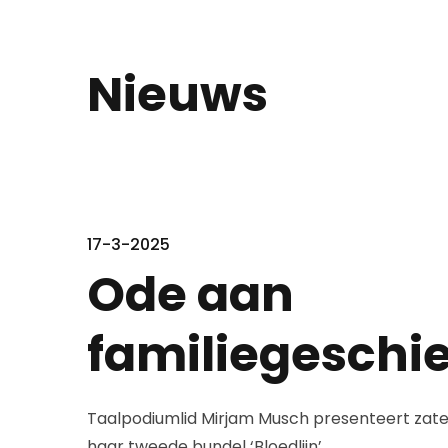
Nieuws
17-3-2025
Ode aan
familiegeschi
Taalpodiumlid Mirjam Musch presenteert zate
haar tweede bundel ‘Bloedlijn’.